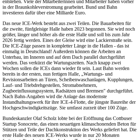
entstehen. Viele der Mitarbeiterinnen und Mitarbeiter haben vorher
in der Braunkohleverstromung gearbeitet. Bund und Bahn
investieren dafür über eine Milliarde Euro.
Das neue ICE-Werk besteht aus zwei Teilen. Die Bauarbeiten für
die zweite, fünfgleisige Halle haben 2023 begonnen. Sie wird noch
größer, länger und höher als die erste Halle und soll bis zum Jahr
2026 fertig werden. Eines der Gleise wird eine Lackierstraße sein.
Die ICE-Züge passen in kompletter Länge in die Hallen - das ist
einmalig in Deutschland! Außerdem können die Arbeiten an
Unterbau, im Inneren und auf dem Dach parallel durchgeführt
werden. Das verkürzt die Wartungszeiten. Nach knapp zwei
Wochen sollen die ICEs dann wieder fit sein. Laut Bahn werden
bereits in der ersten, nun fertigen Halle, „Wartungs- und
Revisionsarbeiten an Türen, Scheibenwaschanlagen, Kupplungen,
Lauf- und Triebdrehgestellen, Stromabnehmern,
Zugbeeinflussungssystem, Radsätzen und Bremsen" durchgeführt.
Nach Bahn-Angaben wird die Anlage das modernste
Instandhaltungswerk für ihre ICE-4-Flotte, die jüngste Baureihe der
Hochgeschwindigkeitszüge. Sie umfasst zurzeit über 100 Züge.
Bundeskanzler Olaf Scholz lobte bei der Eröffnung das Cottbuser
Startup Sonocrete, das einen neuartigen klimaschonenden Beton für
Stützen und Teile der Dachkonstruktion des Werks geliefert hat. Die
erste Halle des neuen ICE-Werks wurde in nur 20 Monaten